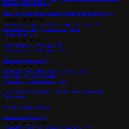
Московский
Мытищи
Н
Наро-Фоминск
Нижневартовск
Нижний Новгород
(2)
Найдено филиалов: 2
Нижний Новгород, ул. Ильинская, д. 85, корп. 1
Нижний Новгород, ул. Минина, д. 22/4
Новосибирск
(2)
Найдено филиалов: 2
Новосибирск, ул. Гоголя, д. 26
Новосибирск, ул. Обская, д. 46/2
О
Обнинск
Одинцово
(3)
Найдено филиалов: 3
Одинцово, Можайское шоссе, д. 101 А, стр. 1
Трехгорка, ул. Трёхгорная, д. 4
Одинцово, ул. Чистяковой, д. 52
П
Павловский Посад
Пенза
Переславль-Залесский
Путилково
Р
Ростов-на-Дону
Реутов
С
Санкт-Петербург
(10)
Найдено филиалов: 10
Санкт-Петербург, ул. Большая Зеленина, д. 29