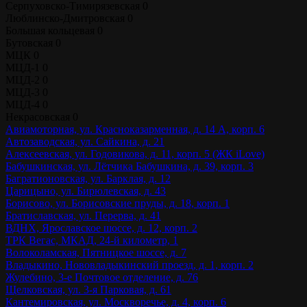
Серпуховско-Тимирязевская
0
Люблинско-Дмитровская
0
Большая кольцевая
0
Бутовская
0
МЦК
0
МЦД-1
0
МЦД-2
0
МЦД-3
0
МЦД-4
0
Некрасовская
0
Авиамоторная, ул. Красноказарменная, д. 14 А, корп. 6
Автозаводская, ул. Сайкина, д. 21
Алексеевская, ул. Годовикова, д. 11, корп. 5 (ЖК iLove)
Бабушкинская, ул. Лётчика Бабушкина, д. 39, корп. 3
Багратионовская, ул. Барклая, д. 12
Царицыно, ул. Бирюлевская, д. 43
Борисово, ул. Борисовские пруды, д. 18, корп. 1
Братиславская, ул. Перерва, д. 41
ВДНХ, Ярославское шоссе, д. 12, корп. 2
ТРК Вегас, МКАД, 24-й километр, 1
Волоколамская, Пятницкое шоссе, д. 7
Владыкино, Нововладыкинский проезд, д. 1, корп. 2
Жулебино, 3-е Почтовое отделение, д. 76
Щелковская, ул. 3-я Парковая, д. 61
Кантемировская, ул. Москворечье, д. 4, корп. 6