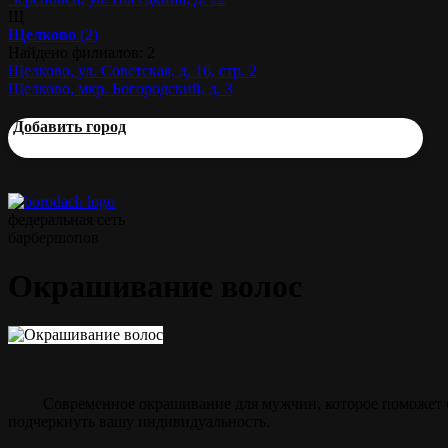
Щ
Щелково
(2)
Найдено филиалов: 2
Щелково, ул. Советская, д. 16, стр. 2
Щелково, мкр. Богородский, д. 3
Добавить город
федеральная сеть
барбершопов
Окрашивание волос
Современное окрашивание для мужчин, которое поможет о
подчеркнуть вашу индивидуальность.