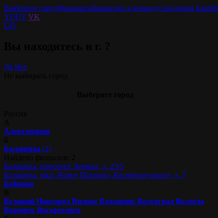
Выберите город
Франшиза
Вакансии в команду
Академия Барбе
YOUT
VK
GO
Вы находитесь в г.
?
Да
Нет
Не выбирать город
Выберите город
Россия
А
Александров
Б
Балашиха
(2)
Найдено филиалов: 2
Балашиха, проспект Ленина, д. 23/5
Балашиха, мкр. Новое Павлино, Косинское шоссе, д. 7
Боброво
В
Великий Новгород
Видное
Владимир
Волгоград
Вологда
Воронеж
Воскресенск