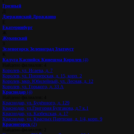
Г
Грозный
Д
Дзержинский
Дрожжино
Е
Екатеринбург
Ж
Жуковский
З
Зеленогорск
Зеленоград
Златоуст
К
Калуга
Каспийск
Кинешма
Королев
(4)
Найдено филиалов: 4
Королев, ул. Исаева, д. 7
Королев, ул. Пионерская, д. 15, корп. 2
Королев, мкр. Юбилейный, ул. Лесная, д. 12
Королев, ул. Горького, д. 33 А
Краснодар
(4)
Найдено филиалов: 4
Краснодар, ул. Будённого, д. 129
Краснодар, ул.Григория Булгакова, д.7 к.1
Краснодар, ул. Казбекская, д. 17
Краснодар, ул. Красных Партизан, д. 1/4, корп. 9
Красногорск
(2)
Найдено филиалов: 2