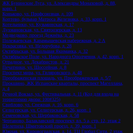
ЖК Бунинские Луга, ул. Александры Монаховой, д. 88,
корп. 1
Коньково, ул. Профсоюзная, д. 109
Коптево, бульвар Матроса Железняка, д. 33, корп. 1
Котельники, ул. Кузьминская, д. 17
Лухмановская, ул. Святоозерская, д. 13
Медведково, проезд Дежнёва, д. 23
Полежаевская, Карамышевская набережная, д. 2 А
Некрасовка, ул. Недорубова, д. 28
Октябрьская, ул. Большая Якиманка, д. 32
Октябрьское Поле, ул. Народного Ополчения, д. 42, корп. 1
Отрадное, ул. Декабристов, д. 21
Печатники, ул. Шоссейная, д. 8
Проспект мира, ул. Гиляровского, д. 48
Преображенская площадь, ул. Преображенская, д. 5/7
Прокшино, ЖК Испанские кварталы, проспект Магеллана,
д. 4
Речной Вокзал, ул. Фестивальная, д. 11 (Код для входа на
территорию двора: 100#325)
Свиблово, ул. Снежная, д. 16, корп. 6
Селигерская, ул. Селигерская, д. 26, корп. 1
Семеновская, ул. Щербаковская, д. 58
Чертаново, Балаклавский проспект, вл. 5 а, стр. 12, этаж 2
Шелепиха, Шмитовский проезд, д. 39, корп. 1
Южная, ул. Кировоградская, д. 14, ТЦ Глобал Сити, 2 этаж