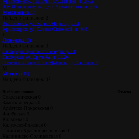
Красногорск, ТЦ Ёлка, ул. Ленина, д. 26 А
ЖК Ильинские луга, ул. Архангельская, д. 6
Красноярск
(2)
Найдено филиалов: 2
Красноярск, ул. Карла Маркса, д. 34
Красноярск, ул. Елены Стасовой, д. 48б
Л
Люберцы
(3)
Найдено филиалов: 3
Люберцы, проспект Победы, д. 14
Люберцы, ул. Дружбы, д. 11/26
Томилино, мкр. Птицефабрика, д. 35, корп. 3
М
Москва
(37)
Найдено филиалов: 37
Выберите линию:
Отмена
Сокольническая
0
Замоскворецкая
0
Арбатско-Покровская
0
Филёвская
0
Кольцевая
0
Калужско-Рижская
0
Таганско-Краснопресненская
0
Калининско-Солнцевская
0