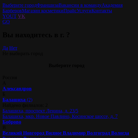
Выберите город
Франшиза
Вакансии в команду
Академия
Барберов
Магазин косметики
Прайс
Услуги
Контакты
YOUT
VK
GO
Вы находитесь в г.
?
Да
Нет
Не выбирать город
Выберите город
Россия
А
Александров
Б
Балашиха
(2)
Найдено филиалов: 2
Балашиха, проспект Ленина, д. 23/5
Балашиха, мкр. Новое Павлино, Косинское шоссе, д. 7
Боброво
В
Великий Новгород
Видное
Владимир
Волгоград
Вологда