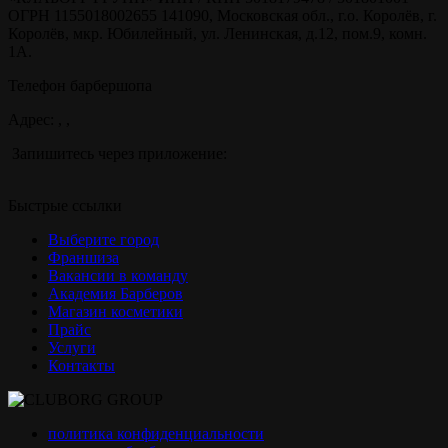
ОГРН 1155018002655 141090, Московская обл., г.о. Королёв, г.
Королёв, мкр. Юбилейный, ул. Ленинская, д.12, пом.9, комн.
1А.
Телефон барбершопа
Адрес: , ,
Запишитесь через приложение:
Быстрые ссылки
Выберите город
Франшиза
Вакансии в команду
Академия Барберов
Магазин косметики
Прайс
Услуги
Контакты
политика конфиденциальности