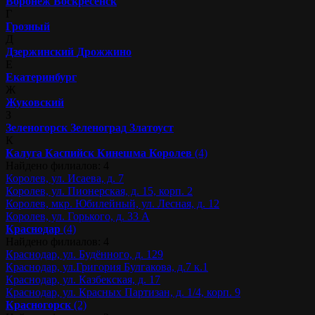
Воронеж
Воскресенск
Г
Грозный
Д
Дзержинский
Дрожжино
Е
Екатеринбург
Ж
Жуковский
З
Зеленогорск
Зеленоград
Златоуст
К
Калуга
Каспийск
Кинешма
Королев
(4)
Найдено филиалов: 4
Королев, ул. Исаева, д. 7
Королев, ул. Пионерская, д. 15, корп. 2
Королев, мкр. Юбилейный, ул. Лесная, д. 12
Королев, ул. Горького, д. 33 А
Краснодар
(4)
Найдено филиалов: 4
Краснодар, ул. Будённого, д. 129
Краснодар, ул.Григория Булгакова, д.7 к.1
Краснодар, ул. Казбекская, д. 17
Краснодар, ул. Красных Партизан, д. 1/4, корп. 9
Красногорск
(2)