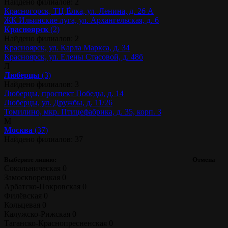
Найдено филиалов: 2
Красногорск, ТЦ Ёлка, ул. Ленина, д. 26 А
ЖК Ильинские луга, ул. Архангельская, д. 6
Красноярск
(2)
Найдено филиалов: 2
Красноярск, ул. Карла Маркса, д. 34
Красноярск, ул. Елены Стасовой, д. 48б
Л
Люберцы
(3)
Найдено филиалов: 3
Люберцы, проспект Победы, д. 14
Люберцы, ул. Дружбы, д. 11/26
Томилино, мкр. Птицефабрика, д. 35, корп. 3
М
Москва
(37)
Найдено филиалов: 37
Выберите линию:
Отмена
Сокольническая
0
Замоскворецкая
0
Арбатско-Покровская
0
Филёвская
0
Кольцевая
0
Калужско-Рижская
0
Таганско-Краснопресненская
0