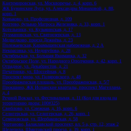
Кантемировская, ул. Москворечье, д. 4, корп. 6
ЖК Бунинские Луга, ул. Александры Монаховой, д. 88,
корп. 1
Коньково, ул. Профсоюзная, д. 109
Коптево, бульвар Матроса Железняка, д. 33, корп. 1
Котельники, ул. Кузьминская, д. 17
Лухмановская, ул. Святоозерская, д. 13
Медведково, проезд Дежнёва, д. 23
Полежаевская, Карамышевская набережная, д. 2 А
Некрасовка, ул. Недорубова, д. 28
Октябрьская, ул. Большая Якиманка, д. 32
Октябрьское Поле, ул. Народного Ополчения, д. 42, корп. 1
Отрадное, ул. Декабристов, д. 21
Печатники, ул. Шоссейная, д. 8
Проспект мира, ул. Гиляровского, д. 48
Преображенская площадь, ул. Преображенская, д. 5/7
Прокшино, ЖК Испанские кварталы, проспект Магеллана,
д. 4
Речной Вокзал, ул. Фестивальная, д. 11 (Код для входа на
территорию двора: 100#325)
Свиблово, ул. Снежная, д. 16, корп. 6
Селигерская, ул. Селигерская, д. 26, корп. 1
Семеновская, ул. Щербаковская, д. 58
Чертаново, Балаклавский проспект, вл. 5 а, стр. 12, этаж 2
Шелепиха, Шмитовский проезд, д. 39, корп. 1