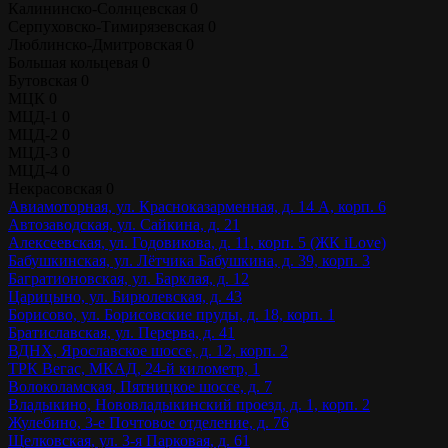
Калининско-Солнцевская
0
Серпуховско-Тимирязевская
0
Люблинско-Дмитровская
0
Большая кольцевая
0
Бутовская
0
МЦК
0
МЦД-1
0
МЦД-2
0
МЦД-3
0
МЦД-4
0
Некрасовская
0
Авиамоторная, ул. Красноказарменная, д. 14 А, корп. 6
Автозаводская, ул. Сайкина, д. 21
Алексеевская, ул. Годовикова, д. 11, корп. 5 (ЖК iLove)
Бабушкинская, ул. Лётчика Бабушкина, д. 39, корп. 3
Багратионовская, ул. Барклая, д. 12
Царицыно, ул. Бирюлевская, д. 43
Борисово, ул. Борисовские пруды, д. 18, корп. 1
Братиславская, ул. Перерва, д. 41
ВДНХ, Ярославское шоссе, д. 12, корп. 2
ТРК Вегас, МКАД, 24-й километр, 1
Волоколамская, Пятницкое шоссе, д. 7
Владыкино, Нововладыкинский проезд, д. 1, корп. 2
Жулебино, 3-е Почтовое отделение, д. 76
Щелковская, ул. 3-я Парковая, д. 61