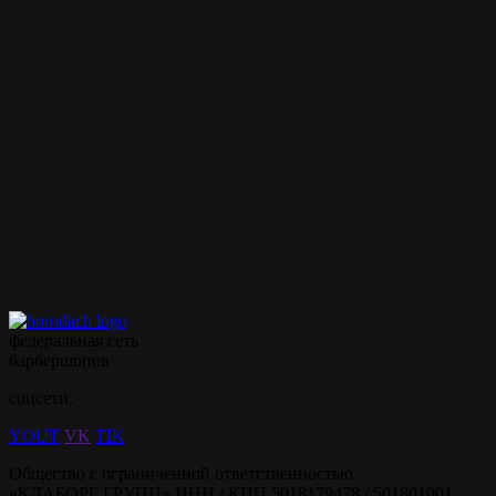
Внимание!
Цены на сайте и барбершопе могут различаться, узнавайте
точную цену у администратора!
Полный список услуг
Записаться на стрижку
Записываться на ваши
любимые услуги стало
ещё проще с
мобильным
приложением borodach
федеральная сеть
барбершопов
соцсети:
YOUT
VK
TIK
Общество с ограниченной ответственностью
«КЛАБОРГ ГРУПП» ИНН / КПП 5018179478 / 501801001